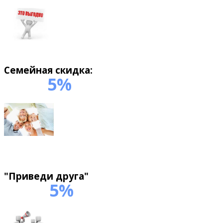
«A man who knows two
При оплате года обучения каждый наш
languages is worth
учащийся получает 10% скидку.
two men».
(French Proverb)
Семейная скидка:
5%
«Learning another language
Скидка
is like becoming another
person».
Haruki Murakami:
«Language is power, life
Приходите к нам всей семьей! Второй и
and the instrument of
каждый следующий член семьи получит скидку на
culture, the instrument of
обучение в размере 5%.
domination and liberation».
Angela Carter:
"Приведи друга"
5%
Скидка