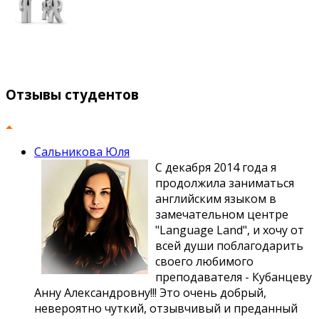
Приведи друга и получи скидку 5% на
один месяц обучения!!! Приведи двух и получи скидку
5% на два месяца!!!
*при условии заключения договора на обучение
Отзывы
студентов
Сальникова Юля
С декабря 2014 года я
продолжила заниматься
английским языком в
замечательном центре
"Language Land", и хочу от
всей души поблагодарить
своего любимого
преподавателя - Кубанцеву
Анну Александровну!!! Это очень добрый,
невероятно чуткий, отзывчивый и преданный