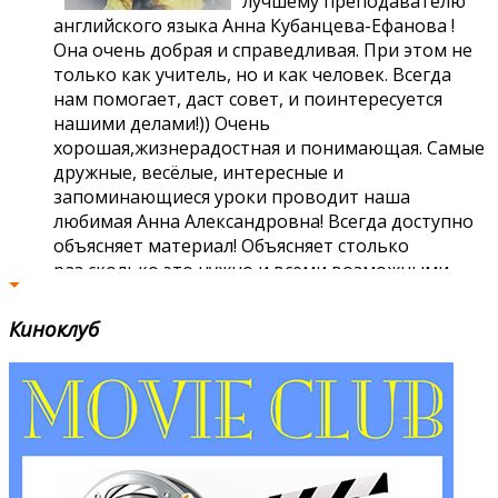
лучшему преподавателю
английского языка Анна Кубанцева-Ефанова !
Она очень добрая и справедливая. При этом не
только как учитель, но и как человек. Всегда
нам помогает, даст совет, и поинтересуется
нашими делами!)) Очень
хорошая,жизнерадостная и понимающая. Самые
дружные, весёлые, интересные и
запоминающиеся уроки проводит наша
любимая Анна Александровна! Всегда доступно
объясняет материал! Объясняет столько
раз,сколько это нужно и всеми возможными
способами!) У нас очень весёлая и дружная
группа! Всё благодаря
Читать далее
Кино
клуб
Ефимова Анастасия
Хочу сказать "Language Land" и Анне
Александровне огромноооое спасибо, потому
что благодаря Анне Александровной я полюбила
английский язык, начала наконец-то
разбираться во всех временах, различных