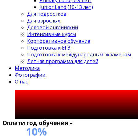
Primary Land (7-9 лет)
Junior Land (10-13 лет)
Для подростков
Для взрослых
Деловой английский
Интенсивные курсы
Корпоративное обучение
Подготовка к ЕГЭ
Подготовка к международным экзаменам
Летняя программа для детей
Методика
Фотографии
О нас
Оплати год обучения –
10%
«Кто не знает чужих языков,
не знает ничего о
своём».
получи
скидку
Иоганн Гете: