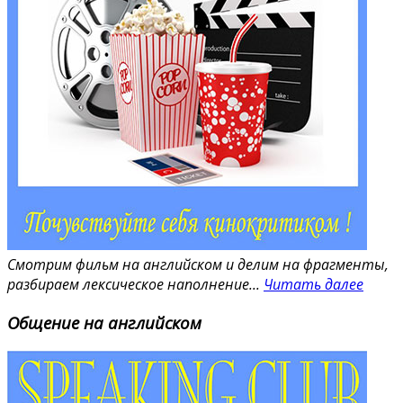
конструкциях и тд) Без нее у меня был бы
нулевой уровень английского. Уроки всегда
проходят интересно и незаметно, нам
показывают отрывки из фильмов, включают
песни, проводят всевозможные игры или
ситуации, в которых мы практикуем язык. Всегда
все объясняется доступным языком) всегда
хочется лететь на занятия)) Сама Анна
Александровна прекрасный человек,
понимающий, отзывчивый, мудрый,
ответственный, добрый, всегда готова помочь,
не устает объяснять нам по несколько раз одно
и то же, всегда поинтересуется как у нас дела в
Смотрим фильм на английском и делим на фрагменты,
школе и все-все-все, мой самый любимый
разбираем лексическое наполнение...
Читать далее
преподаватель!!) спасибо
Читать далее
Яковлев Анатолий
Общение на
английском
Когда я год назад начал заниматься с
Кудрявцевой Кариной Валерьевной, мой
уровень языка можно было охарактеризовать,