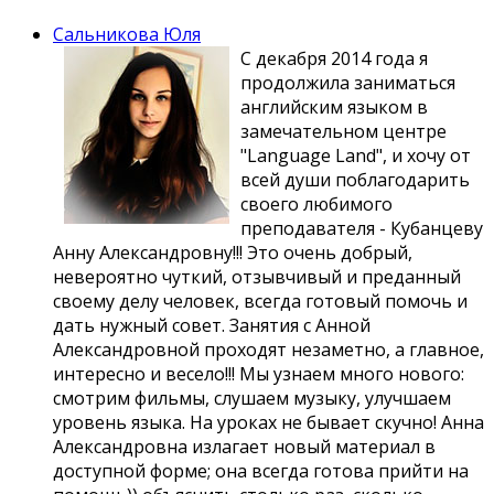
своём».
Сальникова Юля
Nelson Mandela:
С декабря 2014 года я
Иоганн Гете:
«A man who knows two
продолжила заниматься
languages is worth
английским языком в
two men».
замечательном центре
(French Proverb)
"Language Land", и хочу от
«Learning another language
всей души поблагодарить
is like becoming another
своего любимого
person».
преподавателя - Кубанцеву
Haruki Murakami:
Анну Александровну!!! Это очень добрый,
невероятно чуткий, отзывчивый и преданный
«Language is power, life
своему делу человек, всегда готовый помочь и
and the instrument of
culture, the instrument of
дать нужный совет. Занятия с Анной
domination and liberation».
Александровной проходят незаметно, а главное,
Angela Carter:
интересно и весело!!! Мы узнаем много нового:
смотрим фильмы, слушаем музыку, улучшаем
уровень языка. На уроках не бывает скучно! Анна
Александровна излагает новый материал в
доступной форме; она всегда готова прийти на