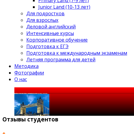
Primary Land (7-9 лет)
Junior Land (10-13 лет)
Для подростков
Для взрослых
Деловой английский
Интенсивные курсы
Корпоративное обучение
Подготовка к ЕГЭ
Подготовка к международным экзаменам
Летняя программа для детей
Методика
Фотографии
О нас
«If you talk to a man in
a language he understands, that goes
to his head. If you talk to him
in his language, that goes to his heart».
Отзывы
студентов
«Кто не знает чужих языков,
не знает ничего о