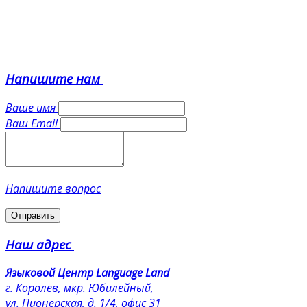
Александровна прекрасный человек,
понимающий, отзывчивый, мудрый,
ответственный, добрый, всегда готова помочь,
не устает объяснять нам по несколько раз одно
и то же, всегда поинтересуется как у нас дела в
школе и все-все-все, мой самый любимый
Напишите
нам
преподаватель!!) спасибо
Читать далее
Ваше имя
Яковлев Анатолий
Ваш Email
Когда я год назад начал заниматься с
Кудрявцевой Кариной Валерьевной, мой
уровень языка можно было охарактеризовать,
Напишите вопрос
как «читаю со словарем, объясняюсь с
использованием отдельных английских слов и
Отправить
языка жестов» и это несмотря на неоднократное
изучение языка на различных языковых курсах.
Наш
адрес
Карина выстроила наши занятия с учетом моих
сильных и слабых сторон, что вывело меня на
Языковой Центр Language Land
новый уровень. Карина обладает даром
г. Королёв, мкр. Юбилейный,
преподавания, сочетает требовательность и
ул. Пионерская, д. 1/4, офис 31