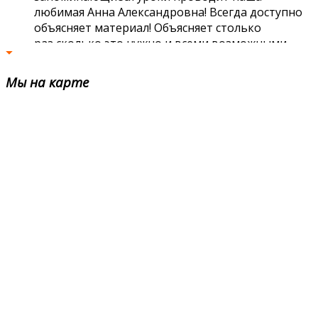
любимая Анна Александровна! Всегда доступно
объясняет материал! Объясняет столько
раз,сколько это нужно и всеми возможными
способами!) У нас очень весёлая и дружная
группа! Всё благодаря
Читать далее
Мы
на карте
Ефимова Анастасия
Хочу сказать "Language Land" и Анне
Александровне огромноооое спасибо, потому
что благодаря Анне Александровной я полюбила
английский язык, начала наконец-то
разбираться во всех временах, различных
конструкциях и тд) Без нее у меня был бы
нулевой уровень английского. Уроки всегда
проходят интересно и незаметно, нам
показывают отрывки из фильмов, включают
песни, проводят всевозможные игры или
ситуации, в которых мы практикуем язык. Всегда
все объясняется доступным языком) всегда
хочется лететь на занятия)) Сама Анна