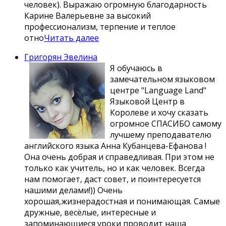
человек). Выражаю огромную благодарность
Карине Валерьевне за высокий
профессионализм, терпение и теплое
отно
Читать далее
Григорян Эвелина
Я обучаюсь в
замечательном языковом
центре "Language Land"
Языковой Центр в
Королеве и хочу сказать
огромное СПАСИБО самому
лучшему преподавателю
английского языка Анна Кубанцева-Ефанова !
Она очень добрая и справедливая. При этом не
только как учитель, но и как человек. Всегда
нам помогает, даст совет, и поинтересуется
нашими делами!)) Очень
хорошая,жизнерадостная и понимающая. Самые
дружные, весёлые, интересные и
запоминающиеся уроки проводит наша