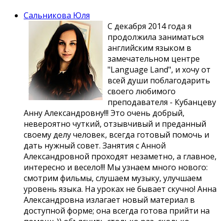
своём».
Сальникова Юля
Nelson Mandela:
С декабря 2014 года я
Иоганн Гете:
«A man who knows two
продолжила заниматься
languages is worth
английским языком в
two men».
замечательном центре
(French Proverb)
"Language Land", и хочу от
«Learning another language
всей души поблагодарить
is like becoming another
своего любимого
person».
преподавателя - Кубанцеву
Haruki Murakami:
Анну Александровну!!! Это очень добрый,
невероятно чуткий, отзывчивый и преданный
«Language is power, life
своему делу человек, всегда готовый помочь и
and the instrument of
culture, the instrument of
дать нужный совет. Занятия с Анной
domination and liberation».
Александровной проходят незаметно, а главное,
Angela Carter:
интересно и весело!!! Мы узнаем много нового:
смотрим фильмы, слушаем музыку, улучшаем
уровень языка. На уроках не бывает скучно! Анна
Александровна излагает новый материал в
доступной форме; она всегда готова прийти на