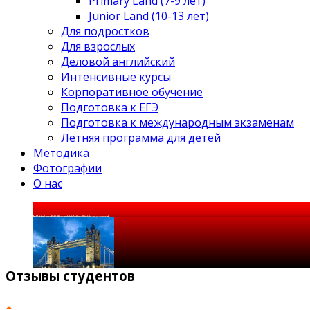
Primary Land (7-9 лет)
Junior Land (10-13 лет)
Для подростков
Для взрослых
Деловой английский
Интенсивные курсы
Корпоративное обучение
Подготовка к ЕГЭ
Подготовка к международным экзаменам
Летняя программа для детей
Методика
Фотографии
О нас
«If you talk to a man in
a language he understands, that goes
to his head. If you talk to him
in his language, that goes to his heart».
Отзывы
студентов
«Кто не знает чужих языков,
не знает ничего о